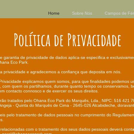
Home
Sobre Nós
Campos de Fér
Política de Privacidade
e garantia de privacidade de dados aplica-se especifica e exclusivame
Ohana Eco Park.
a privacidade e agradecemos a confiança que deposita em nós.
e Privacidade explicamos quem somos, para que finalidades podemos u
, com quem os partilhamos, durante quanto tempo os conservamos, 
em contacto connosco e de exercer os seus direitos.
rão tratados pelo Ohana Eco Park do Marquês, Lda., NIPC: 516 421 
ngeja - Quinta do Marquês de Cima - 2645-026 Alcabideche, doravant
is pelo tratamento de dados pessoais no cumprimento do Regulament
s.
 relacionadas com o tratamento dos seus dados pessoais deverá conta