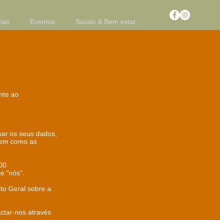
ias
Eventos
Saúde & Bem estar
nte ao
sar os seus dados,
bem como as
700
e "nós".
o Geral sobre a
ctar-nos através