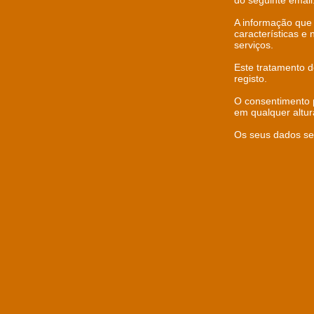
do seguinte emai
A informação que 
características e
serviços.
Este tratamento 
registo.
O consentimento p
em qualquer altur
Os seus dados se